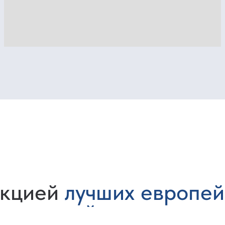
чших европейских и
й
алюминиевого профиля
Быстрый расчет!
Заполните форму обратной связи, приложите свой
проект или чертеж, наш специалист сделает экспресс
смету с указанием сроков реализации проекта
+7