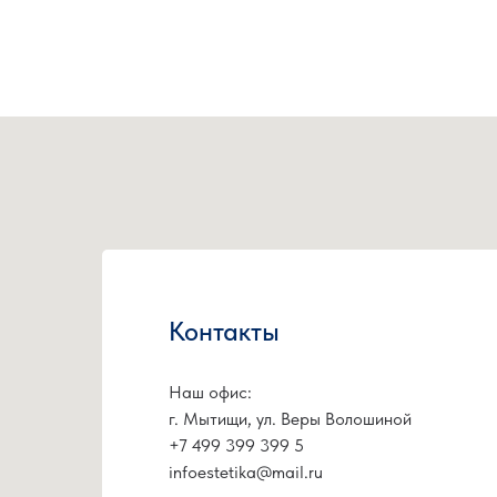
Этапы р
Фасадное остекление зданий
Отзывы
Окна из теплого и холодного алюминия
Вопрос-о
Алюминиевые двери теплые и холодные
Сертифи
Террасы, беседки, зимние сады
Внутренние офисные перегородки
© 2025 ООО «Эстетика остекления». Все права защищены. Копирование и иное и
без разрешения правообладателя запрещено и влечет ответственность, предусм
законодательством.
ЭСТЕТИКА
Контакты
Наш офис:
г. Мытищи, ул. Веры Волошиной
+7 499 399 399 5
infoestetika@mail.ru