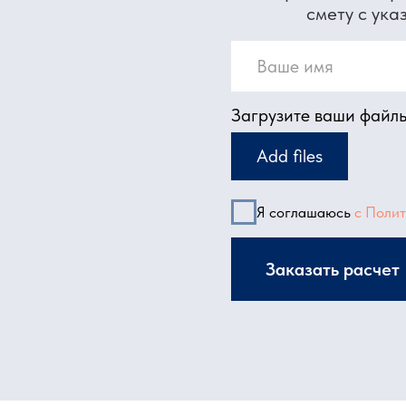
Адрес офиса:
Московская область, г. М
нии
ул. Веры Волошиной 12
Адрес производства: